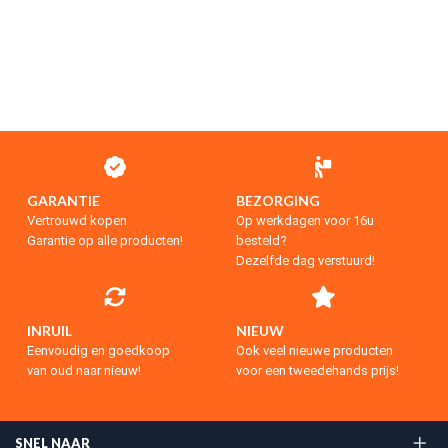
GARANTIE
BEZORGING
Vertrouwd kopen
Op werkdagen voor 16u
Garantie op alle producten!
besteld?
Dezelfde dag verstuurd!
INRUIL
NIEUW
Eenvoudig en goedkoop
Ook veel nieuwe producten
van oud naar nieuw!
voor een tweedehands prijs!
SNEL NAAR