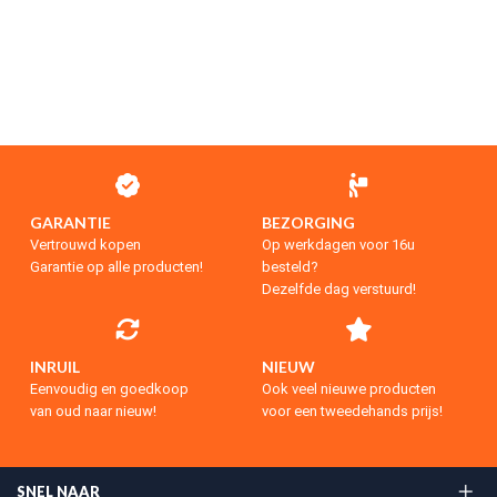
GARANTIE
BEZORGING
Vertrouwd kopen
Op werkdagen voor 16u
Garantie op alle producten!
besteld?
Dezelfde dag verstuurd!
INRUIL
NIEUW
Eenvoudig en goedkoop
Ook veel nieuwe producten
van oud naar nieuw!
voor een tweedehands prijs!
SNEL NAAR