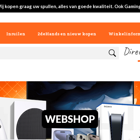
ij kopen graag uw spullen, alles van goede kwaliteit. Ook Gaming
Inruilen
2deHands en nieuw kopen
Winkelinform
Dire
WEBSHOP