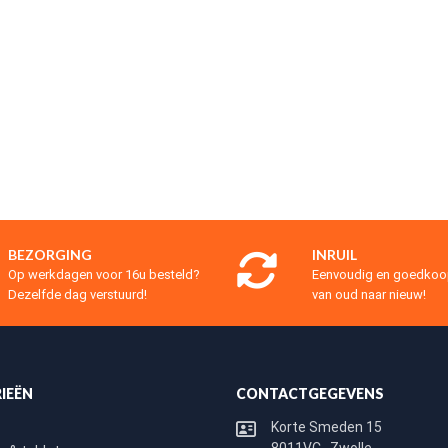
BEZORGING
INRUIL
Op werkdagen voor 16u besteld?
Eenvoudig en goedko
Dezelfde dag verstuurd!
van oud naar nieuw!
IEËN
CONTACTGEGEVENS
Korte Smeden 15