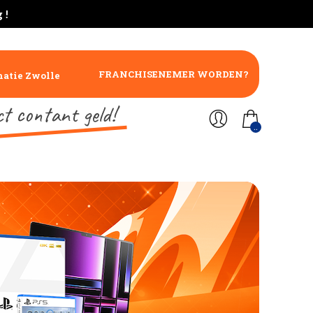
 !
FRANCHISENEMER WORDEN?
atie Zwolle
ct contant geld!
..