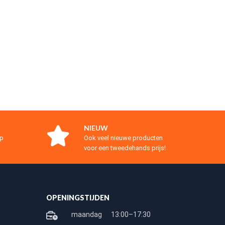
NIEUW
op
Ook veel nieuwe producten
voor een tweedehands prijs!
OPENINGSTIJDEN
maandag
13:00–17:30