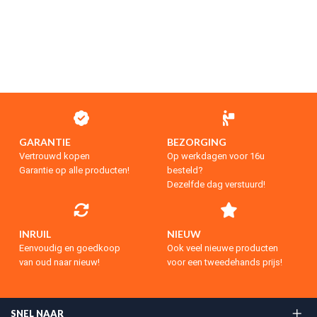
GARANTIE
BEZORGING
Vertrouwd kopen
Op werkdagen voor 16u
Garantie op alle producten!
besteld?
Dezelfde dag verstuurd!
INRUIL
NIEUW
Eenvoudig en goedkoop
Ook veel nieuwe producten
van oud naar nieuw!
voor een tweedehands prijs!
SNEL NAAR