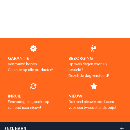
GARANTIE
BEZORGING
Vertrouwd kopen
Op werkdagen voor 16u
Garantie op alle producten!
besteld?
Dezelfde dag verstuurd!
INRUIL
NIEUW
Eenvoudig en goedkoop
Ook veel nieuwe producten
van oud naar nieuw!
voor een tweedehands prijs!
SNEL NAAR