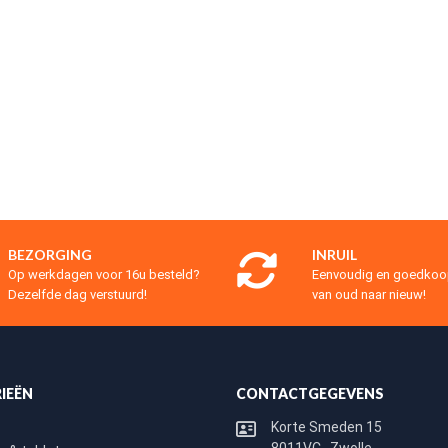
BEZORGING
INRUIL
Op werkdagen voor 16u besteld?
Eenvoudig en goedko
Dezelfde dag verstuurd!
van oud naar nieuw!
IEËN
CONTACTGEGEVENS
Korte Smeden 15