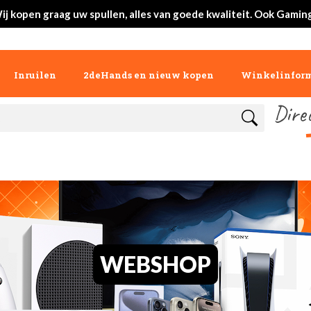
ij kopen graag uw spullen, alles van goede kwaliteit. Ook Gaming
Inruilen
2deHands en nieuw kopen
Winkelinform
Dire
WEBSHOP