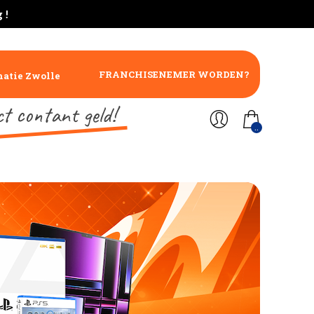
 !
FRANCHISENEMER WORDEN?
atie Zwolle
ct contant geld!
..