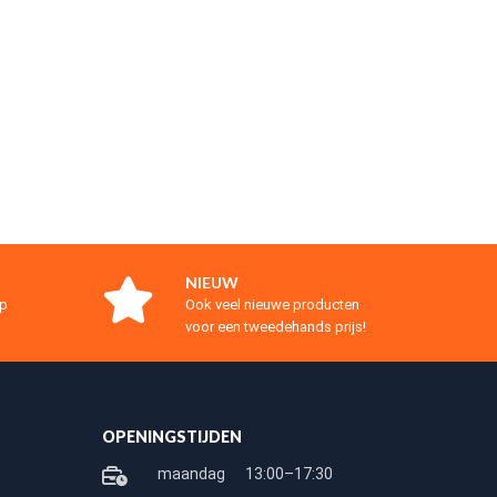
NIEUW
op
Ook veel nieuwe producten
voor een tweedehands prijs!
OPENINGSTIJDEN
maandag
13:00–17:30