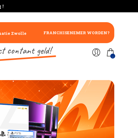
 !
FRANCHISENEMER WORDEN?
atie Zwolle
ct contant geld!
..