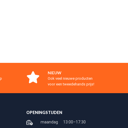
NIEUW
op
Ook veel nieuwe producten
voor een tweedehands prijs!
OPENINGSTIJDEN
maandag
13:00–17:30