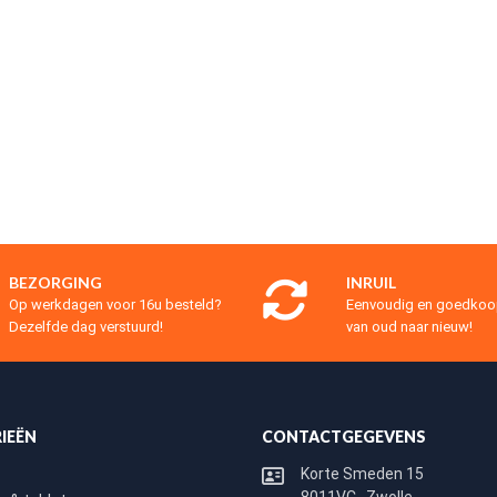
BEZORGING
INRUIL
Op werkdagen voor 16u besteld?
Eenvoudig en goedko
Dezelfde dag verstuurd!
van oud naar nieuw!
IEËN
CONTACTGEGEVENS
Korte Smeden 15