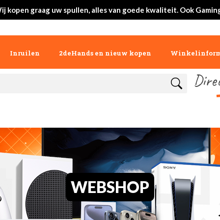
ij kopen graag uw spullen, alles van goede kwaliteit. Ook Gaming
Inruilen
2deHands en nieuw kopen
Winkelinform
Dire
WEBSHOP