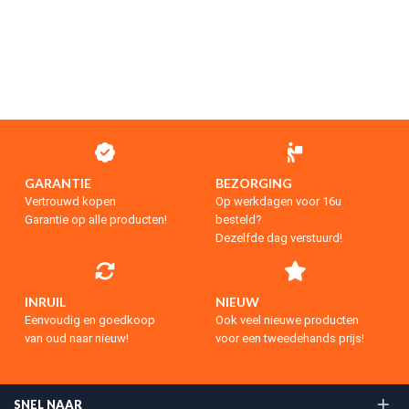
GARANTIE
BEZORGING
Vertrouwd kopen
Op werkdagen voor 16u
Garantie op alle producten!
besteld?
Dezelfde dag verstuurd!
INRUIL
NIEUW
Eenvoudig en goedkoop
Ook veel nieuwe producten
van oud naar nieuw!
voor een tweedehands prijs!
SNEL NAAR