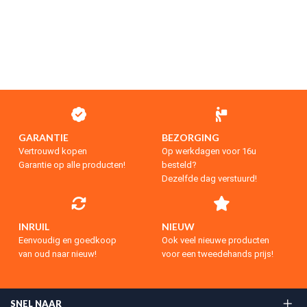
GARANTIE
BEZORGING
Vertrouwd kopen
Op werkdagen voor 16u
Garantie op alle producten!
besteld?
Dezelfde dag verstuurd!
INRUIL
NIEUW
Eenvoudig en goedkoop
Ook veel nieuwe producten
van oud naar nieuw!
voor een tweedehands prijs!
SNEL NAAR