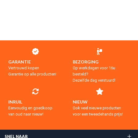
GARANTIE
BEZORGING
Vertrouwd kopen
Op werkdagen voor 16u
Garantie op alle producten!
besteld?
Dezelfde dag verstuurd!
INRUIL
NIEUW
Eenvoudig en goedkoop
Ook veel nieuwe producten
van oud naar nieuw!
voor een tweedehands prijs!
SNEL NAAR