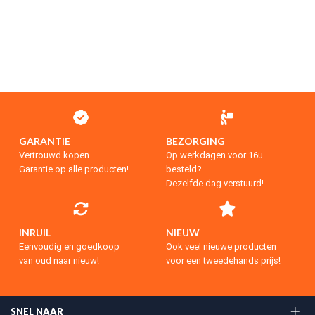
GARANTIE
BEZORGING
Vertrouwd kopen
Op werkdagen voor 16u
Garantie op alle producten!
besteld?
Dezelfde dag verstuurd!
INRUIL
NIEUW
Eenvoudig en goedkoop
Ook veel nieuwe producten
van oud naar nieuw!
voor een tweedehands prijs!
SNEL NAAR