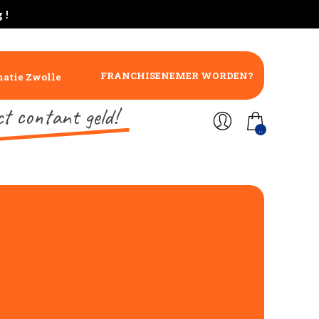
 !
FRANCHISENEMER WORDEN?
atie Zwolle
ct contant geld!
..