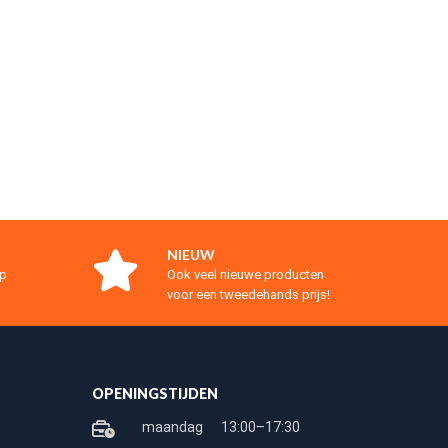
NIEUW
op
Ook veel nieuwe producten
voor een tweedehands prijs!
OPENINGSTIJDEN
maandag
13:00–17:30