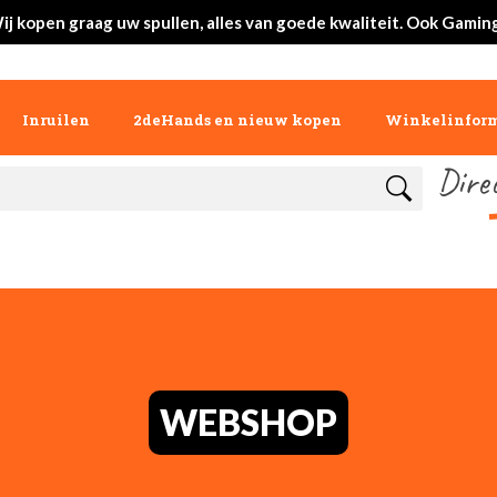
ij kopen graag uw spullen, alles van goede kwaliteit. Ook Gaming
Inruilen
2deHands en nieuw kopen
Winkelinform
Dire
WEBSHOP