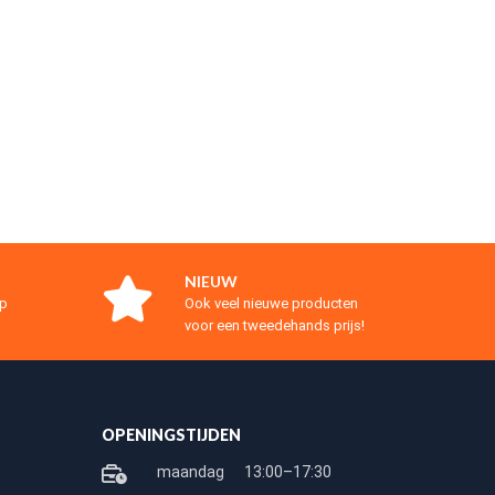
NIEUW
op
Ook veel nieuwe producten
voor een tweedehands prijs!
OPENINGSTIJDEN
maandag
13:00–17:30