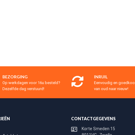
BEZORGING
INRUIL
Op werkdagen voor 16u besteld?
Eenvoudig en goedko
Dezelfde dag verstuurd!
van oud naar nieuw!
IEËN
CONTACTGEGEVENS
Korte Smeden 15