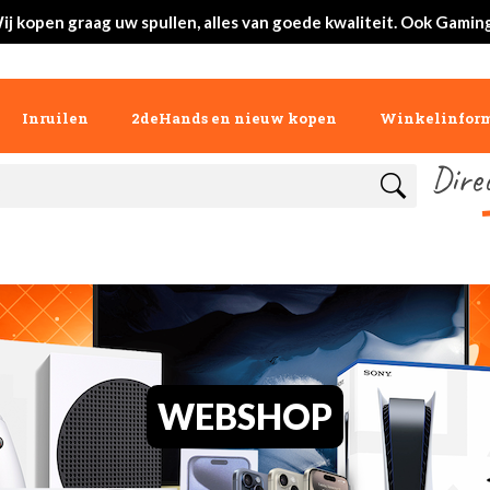
ij kopen graag uw spullen, alles van goede kwaliteit. Ook Gaming
Inruilen
2deHands en nieuw kopen
Winkelinform
Dire
WEBSHOP