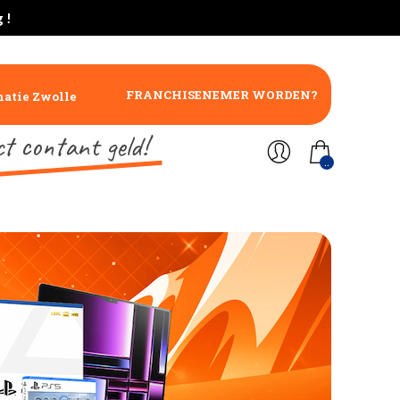
 !
FRANCHISENEMER WORDEN?
atie Zwolle
ct contant geld!
..