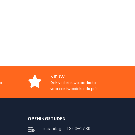
NIEUW
op
Ook veel nieuwe producten
voor een tweedehands prijs!
OPENINGSTIJDEN
maandag
13:00–17:30