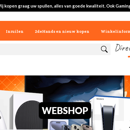
ij kopen graag uw spullen, alles van goede kwaliteit. Ook Gaming
Inruilen
2deHands en nieuw kopen
Winkelinform
Dire
WEBSHOP