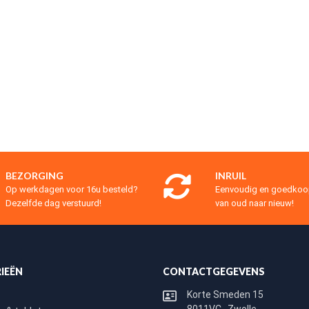
BEZORGING
INRUIL
Op werkdagen voor 16u besteld?
Eenvoudig en goedko
Dezelfde dag verstuurd!
van oud naar nieuw!
IEËN
CONTACTGEGEVENS
Korte Smeden 15