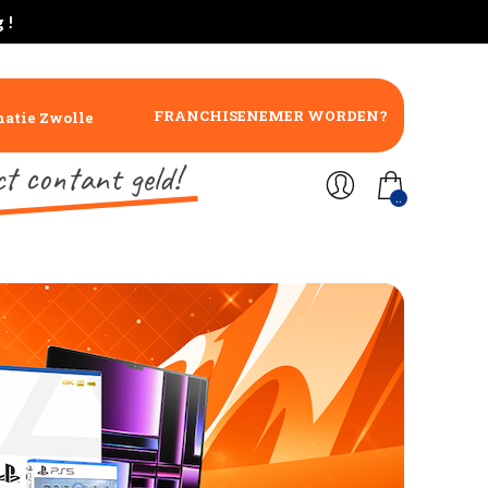
 !
FRANCHISENEMER WORDEN?
atie Zwolle
ct contant geld!
..