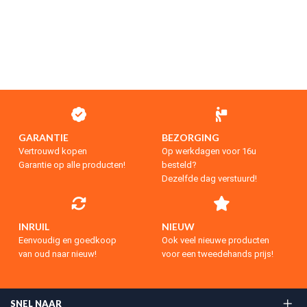
GARANTIE
BEZORGING
Vertrouwd kopen
Op werkdagen voor 16u
Garantie op alle producten!
besteld?
Dezelfde dag verstuurd!
INRUIL
NIEUW
Eenvoudig en goedkoop
Ook veel nieuwe producten
van oud naar nieuw!
voor een tweedehands prijs!
SNEL NAAR