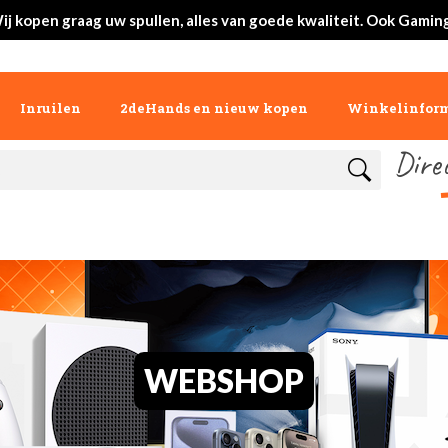
ij kopen graag uw spullen, alles van goede kwaliteit. Ook Gaming
Inruilen
2deHands en nieuw kopen
Winkelinform
Dire
WEBSHOP