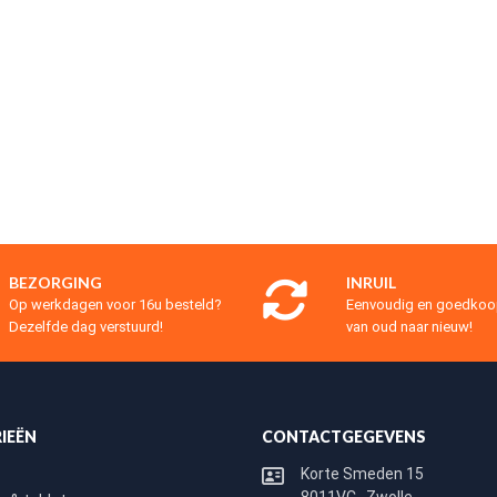
BEZORGING
INRUIL
Op werkdagen voor 16u besteld?
Eenvoudig en goedko
Dezelfde dag verstuurd!
van oud naar nieuw!
IEËN
CONTACTGEGEVENS
Korte Smeden 15