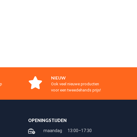
NIEUW
op
Ook veel nieuwe producten
voor een tweedehands prijs!
OPENINGSTIJDEN
maandag
13:00–17:30