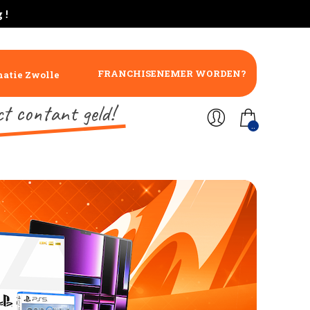
 !
FRANCHISENEMER WORDEN?
atie Zwolle
ct contant geld!
..