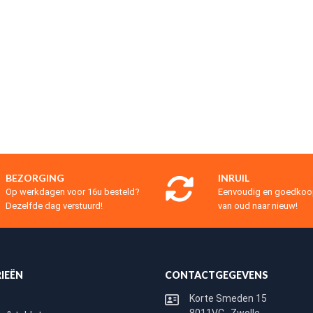
BEZORGING
INRUIL
Op werkdagen voor 16u besteld?
Eenvoudig en goedko
Dezelfde dag verstuurd!
van oud naar nieuw!
IEËN
CONTACTGEGEVENS
Korte Smeden 15