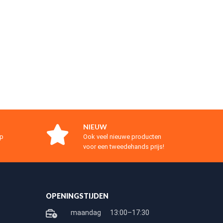
NIEUW
op
Ook veel nieuwe producten
voor een tweedehands prijs!
OPENINGSTIJDEN
maandag
13:00–17:30