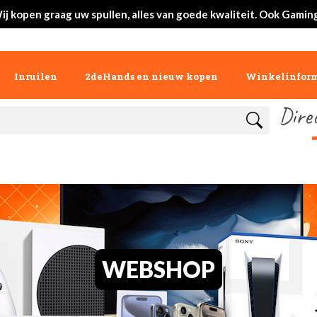
ij kopen graag uw spullen, alles van goede kwaliteit. Ook Gaming
Inruilen
2deHands en nieuw kopen
Winkelinform
Dire
WEBSHOP