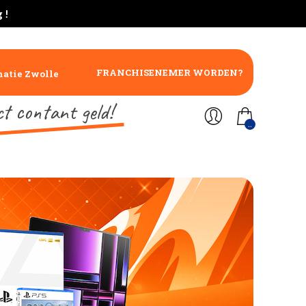
 !
FRANCHISENEMER WORDEN?
atie Zwolle
ct contant geld!
..