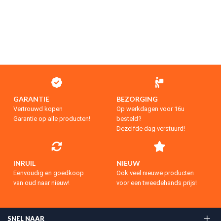
GARANTIE
BEZORGING
Vertrouwd kopen
Op werkdagen voor 16u
Garantie op alle producten!
besteld?
Dezelfde dag verstuurd!
INRUIL
NIEUW
Eenvoudig en goedkoop
Ook veel nieuwe producten
van oud naar nieuw!
voor een tweedehands prijs!
SNEL NAAR