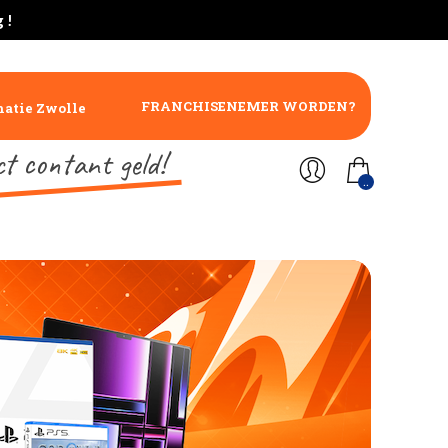
 !
FRANCHISENEMER WORDEN?
atie Zwolle
ct contant geld!
..