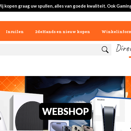
ij kopen graag uw spullen, alles van goede kwaliteit. Ook Gaming
Inruilen
2deHands en nieuw kopen
Winkelinform
Dire
WEBSHOP