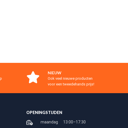
NIEUW
op
Ook veel nieuwe producten
voor een tweedehands prijs!
OPENINGSTIJDEN
maandag
13:00–17:30