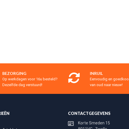
BEZORGING
INRUIL
Op werkdagen voor 16u besteld?
Eenvoudig en goedko
Dezelfde dag verstuurd!
van oud naar nieuw!
IEËN
CONTACTGEGEVENS
Korte Smeden 15