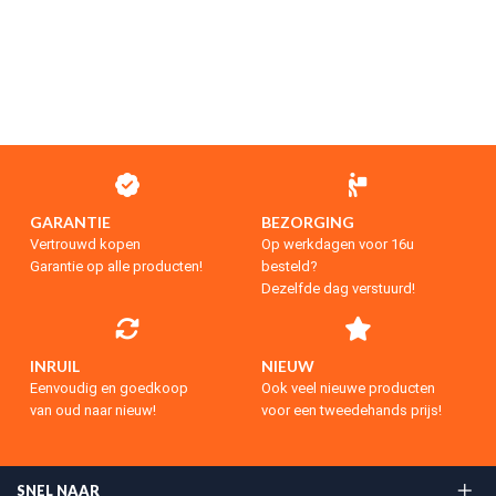
GARANTIE
BEZORGING
Vertrouwd kopen
Op werkdagen voor 16u
Garantie op alle producten!
besteld?
Dezelfde dag verstuurd!
INRUIL
NIEUW
Eenvoudig en goedkoop
Ook veel nieuwe producten
van oud naar nieuw!
voor een tweedehands prijs!
SNEL NAAR